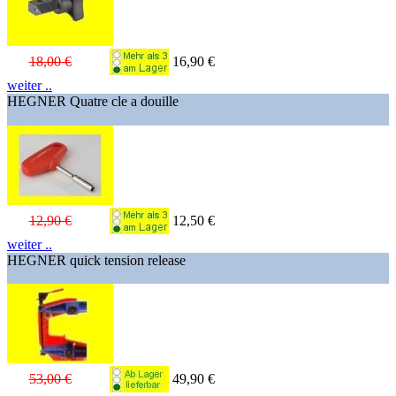
18,00 €
16,90 €
weiter ..
HEGNER Quatre cle a douille
12,90 €
12,50 €
weiter ..
HEGNER quick tension release
53,00 €
49,90 €