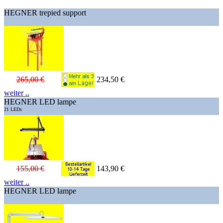
HEGNER trepied support
265,00 €
234,50 €
weiter ..
HEGNER LED lampe
21 LEDs
155,00 €
143,90 €
weiter ..
HEGNER LED lampe