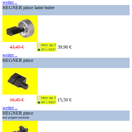
weiter ..
HEGNER pince lame butee
43,45 €
39,90 €
weiter ..
HEGNER pince
16,45 €
15,50 €
weiter ..
HEGNER pince
avec poignee traversale