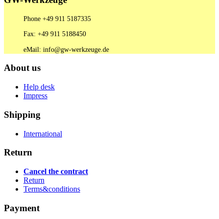
Phone +49 911 5187335
Fax: +49 911 5188450
eMail: info@gw-werkzeuge.de
About us
Help desk
Impress
Shipping
International
Return
Cancel the contract
Return
Terms&conditions
Payment