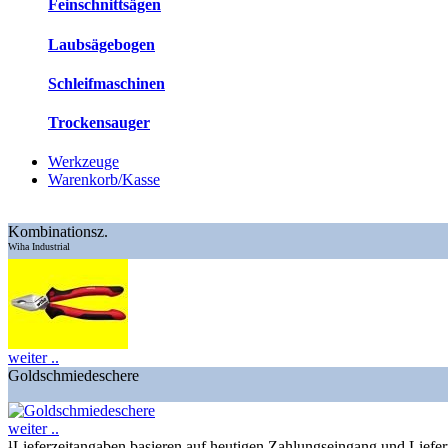
Feinschnittsägen
Laubsägebogen
Schleifmaschinen
Trockensauger
Werkzeuge
Warenkorb/Kasse
Kombinationsz.
Wiha Industrial
weiter ..
Goldschmiedeschere
weiter ..
¹Lieferzeitangaben basieren auf heutigen Zahlungseingang und Liefe