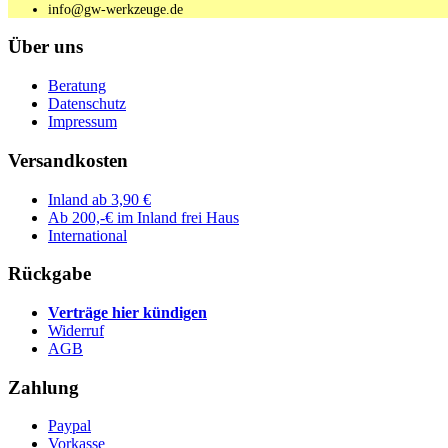
info@gw-werkzeuge.de
Über uns
Beratung
Datenschutz
Impressum
Versandkosten
Inland ab 3,90 €
Ab 200,-€ im Inland frei Haus
International
Rückgabe
Verträge hier kündigen
Widerruf
AGB
Zahlung
Paypal
Vorkasse