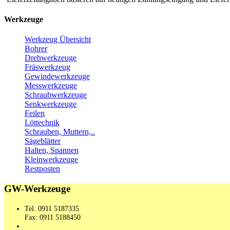
Werkzeuge
Werkzeug Übersicht
Bohrer
Drehwerkzeuge
Fräswerkzeug
Gewindewerkzeuge
Messwerkzeuge
Schraubwerkzeuge
Senkwerkzeuge
Feilen
Löttechnik
Schrauben, Muttern,..
Sägeblätter
Halten, Spannen
Kleinwerkzeuge
Restposten
GW-Werkzeuge
Tel. 0911 5187335
Fax: 0911 5188450