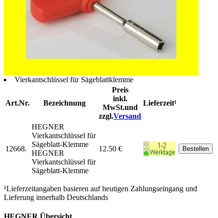
Vierkantschlüssel für Sägeblattklemme
Preis
inkl.
Art.Nr.
Bezeichnung
Lieferzeit¹
MwSt.und
zzgl.
Versand
HEGNER
Vierkantschlüssel für
Sägeblatt-Klemme
12668.
12.50 €
HEGNER
Vierkantschlüssel für
Sägeblatt-Klemme
¹Lieferzeitangaben basieren auf heutigen Zahlungseingang und
Lieferung innerhalb Deutschlands
HEGNER Übersicht