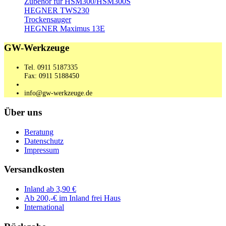
Zubehör für HSM300/HSM300S
HEGNER TWS230
Trockensauger
HEGNER Maximus 13E
GW-Werkzeuge
Tel. 0911 5187335
Fax: 0911 5188450
info@gw-werkzeuge.de
Über uns
Beratung
Datenschutz
Impressum
Versandkosten
Inland ab 3,90 €
Ab 200,-€ im Inland frei Haus
International