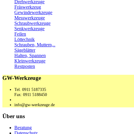
Drehwerkzeuge
Fräswerkzeug
Gewindewerkzeuge
Messwerkzeuge
Schraubwerkzeuge
Senkwerkzeuge
Feilen
Löttechnik
Schrauben, Muttern,..
Sägeblätter
Halten, Spannen
Kleinwerkzeuge
Restposten
GW-Werkzeuge
Tel. 0911 5187335
Fax: 0911 5188450
info@gw-werkzeuge.de
Über uns
Beratung
Datenschutz