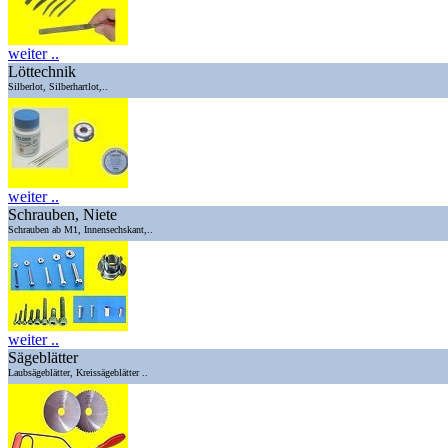
weiter ..
Löttechnik
Silberlot, Silberhartlot,..
weiter ..
Schrauben, Niete
Schrauben ab M1, Innensechskant,..
weiter ..
Sägeblätter
Laubsägeblätter, Kreissägeblätter ..