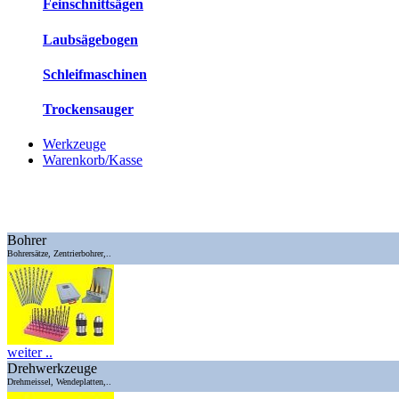
Feinschnittsägen
Laubsägebogen
Schleifmaschinen
Trockensauger
Werkzeuge
Warenkorb/Kasse
Bohrer
Bohrersätze, Zentrierbohrer,..
weiter ..
Drehwerkzeuge
Drehmeissel, Wendeplatten,..