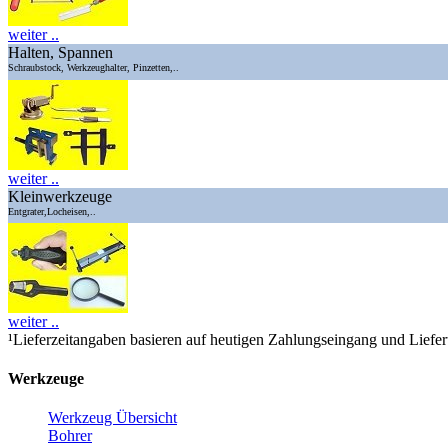
weiter ..
Halten, Spannen
Schraubstock, Werkzeughalter, Pinzetten,..
weiter ..
Kleinwerkzeuge
Entgrater,Locheisen,..
weiter ..
¹Lieferzeitangaben basieren auf heutigen Zahlungseingang und Liefe
Werkzeuge
Werkzeug Übersicht
Bohrer