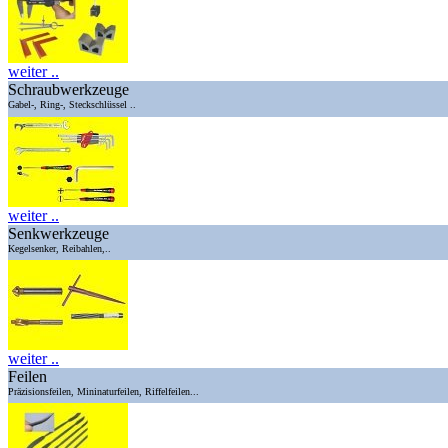
weiter ..
Schraubwerkzeuge
Gabel-, Ring-, Steckschlüssel ..
weiter ..
Senkwerkzeuge
Kegelsenker, Reibahlen,..
weiter ..
Feilen
Präzisionsfeilen, Mininaturfeilen, Riffelfeilen...