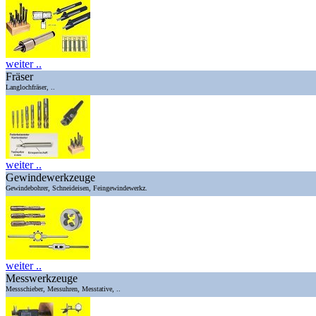
weiter ..
Fräser
Langlochfräser, ..
weiter ..
Gewindewerkzeuge
Gewindebohrer, Schneideisen, Feingewindewerkz.
weiter ..
Messwerkzeuge
Messschieber, Messuhren, Messtative, ..