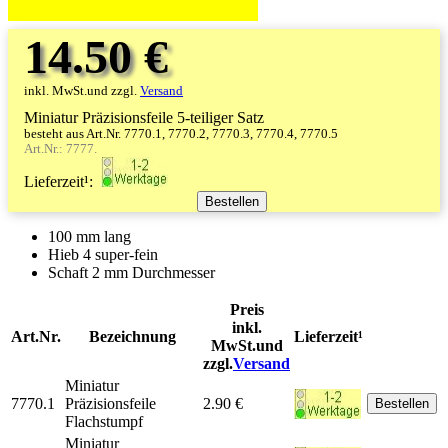
14.50 €
inkl. MwSt.und zzgl.
Versand
Miniatur Präzisionsfeile 5-teiliger Satz
besteht aus Art.Nr. 7770.1, 7770.2, 7770.3, 7770.4, 7770.5
Art.Nr.: 7777.
Lieferzeit¹:
100 mm lang
Hieb 4 super-fein
Schaft 2 mm Durchmesser
Preis
inkl.
Art.Nr.
Bezeichnung
Lieferzeit¹
MwSt.und
zzgl.
Versand
Miniatur
7770.1
Präzisionsfeile
2.90 €
Flachstumpf
Miniatur