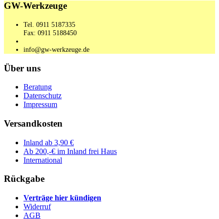
GW-Werkzeuge
Tel. 0911 5187335
Fax: 0911 5188450
info@gw-werkzeuge.de
Über uns
Beratung
Datenschutz
Impressum
Versandkosten
Inland ab 3,90 €
Ab 200,-€ im Inland frei Haus
International
Rückgabe
Verträge hier kündigen
Widerruf
AGB