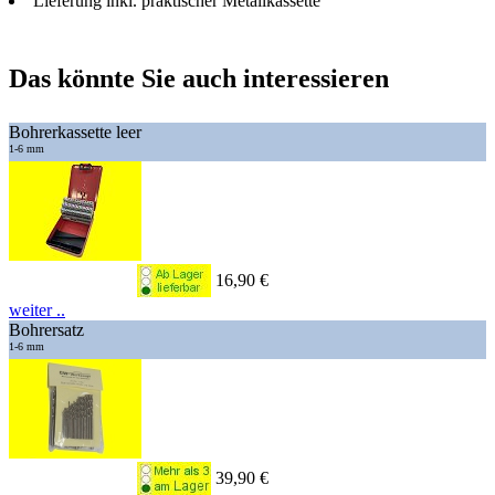
Lieferung inkl. praktischer Metallkassette
Das könnte Sie auch interessieren
Bohrerkassette leer
1-6 mm
16,90 €
weiter ..
Bohrersatz
1-6 mm
39,90 €