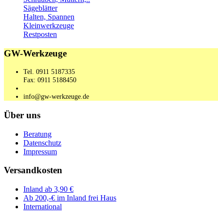
Sägeblätter
Halten, Spannen
Kleinwerkzeuge
Restposten
GW-Werkzeuge
Tel. 0911 5187335
Fax: 0911 5188450
info@gw-werkzeuge.de
Über uns
Beratung
Datenschutz
Impressum
Versandkosten
Inland ab 3,90 €
Ab 200,-€ im Inland frei Haus
International