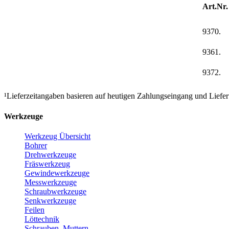
Art.Nr.
9370.
9361.
9372.
¹Lieferzeitangaben basieren auf heutigen Zahlungseingang und Liefe
Werkzeuge
Werkzeug Übersicht
Bohrer
Drehwerkzeuge
Fräswerkzeug
Gewindewerkzeuge
Messwerkzeuge
Schraubwerkzeuge
Senkwerkzeuge
Feilen
Löttechnik
Schrauben, Muttern,..