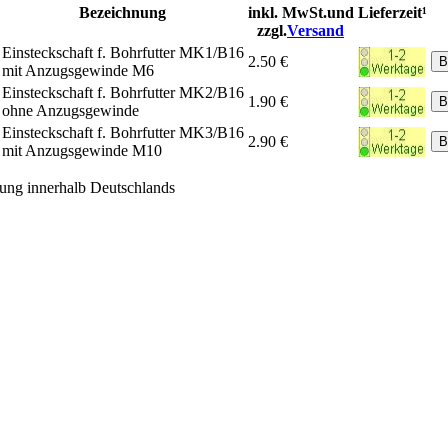
Bezeichnung
inkl. MwSt.und
Lieferzeit¹
zzgl.
Versand
Einsteckschaft f. Bohrfutter MK1/B16
2.50 €
mit Anzugsgewinde M6
Einsteckschaft f. Bohrfutter MK2/B16
1.90 €
ohne Anzugsgewinde
Einsteckschaft f. Bohrfutter MK3/B16
2.90 €
mit Anzugsgewinde M10
rung innerhalb Deutschlands