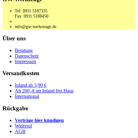
Tel. 0911 5187335
Fax: 0911 5188450
info@gw-werkzeuge.de
Über uns
Beratung
Datenschutz
Impressum
Versandkosten
Inland ab 3,90 €
Ab 200,-€ im Inland frei Haus
International
Rückgabe
Verträge hier kündigen
Widerruf
AGB