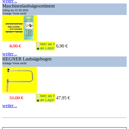
weiter ..
Maschinenlaubsägesortiment
Gültig bis 01.09.2026
Solange Vorrat reicht
8,90 €
6,90 €
weiter ..
HEGNER Laubsägebogen
Solange Vorrat reicht
51,00 €
47,95 €
weiter ..