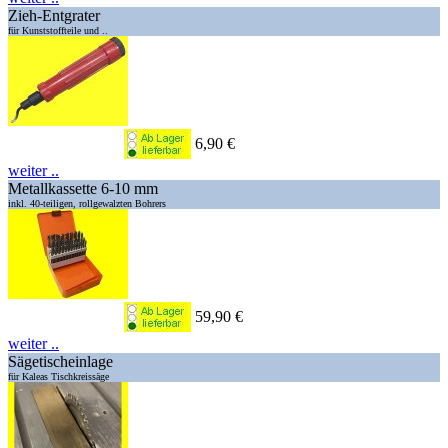
Zieh-Entgrater
für Kunststoffteile und ..
6,90 €
weiter ..
Metallkassette 6-10 mm
inkl. 40-teiligen, rollgewalzten Bohrers
59,90 €
weiter ..
Sägetischeinlage
für Kaleas Tischkreissäge