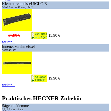
Klemmdrehmeissel SCLC-R
Schaft 8x8; 10x10 mm; 12x12
17,90 €
15,90 €
weiter ..
Inneneckdrehmeissel
S08H-SCLCR
19,90 €
weiter ..
Praktisches HEGNER Zubehör
Sägeblattklemme
0,5; 0,7 oder 1,0 mm