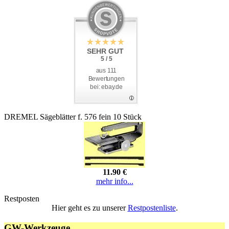
SEHR GUT
5 / 5
aus 111
Bewertungen
bei: ebay.de
DREMEL Sägeblätter f. 576 fein 10 Stück
11.90 €
mehr info...
Restposten
Hier geht es zu unserer
Restpostenliste
.
GW-Werkzeuge