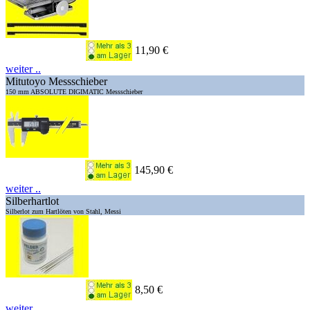
11,90 €
weiter ..
Mitutoyo Messschieber
150 mm ABSOLUTE DIGIMATIC Messschieber
145,90 €
weiter ..
Silberhartlot
Silberlot zum Hartlöten von Stahl, Messi
8,50 €
weiter ..