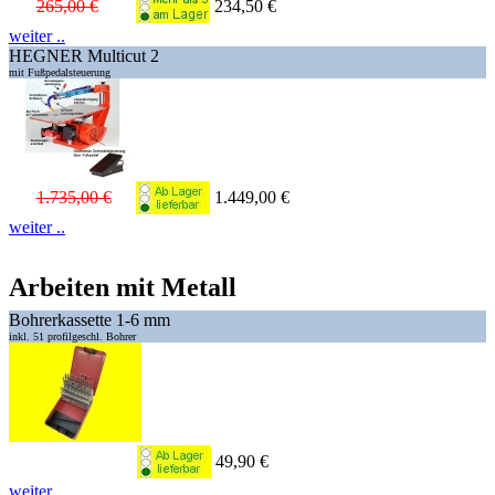
265,00 €
234,50 €
weiter ..
HEGNER Multicut 2
mit Fußpedalsteuerung
1.735,00 €
1.449,00 €
weiter ..
Arbeiten mit Metall
Bohrerkassette 1-6 mm
inkl. 51 profilgeschl. Bohrer
49,90 €
weiter ..