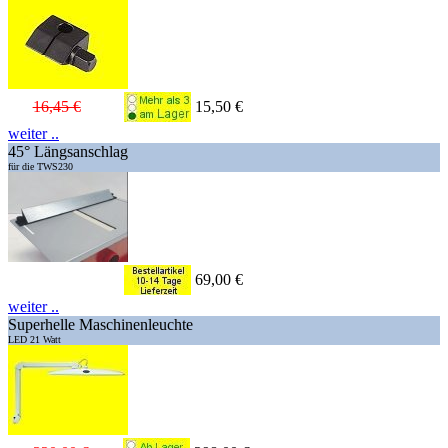
16,45 €
15,50 €
weiter ..
45° Längsanschlag
für die TWS230
69,00 €
weiter ..
Superhelle Maschinenleuchte
LED 21 Watt